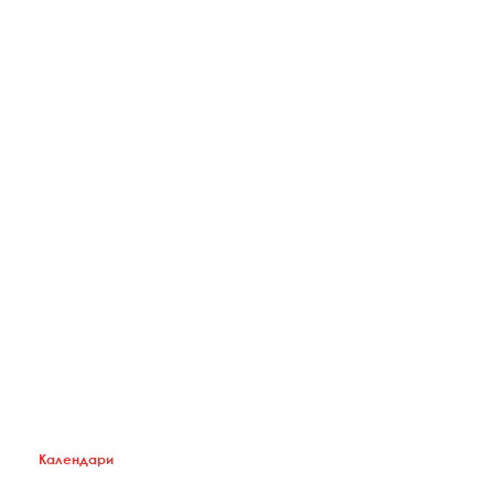
Перекидные календари домики для
РОСПРОФЖЕЛ
Календари