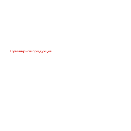
Сувенирная продукция для компании T-
company
Сувенирная продукция